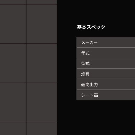
基本スペック
メーカー
年式
型式
燃費
最高出力
シート高