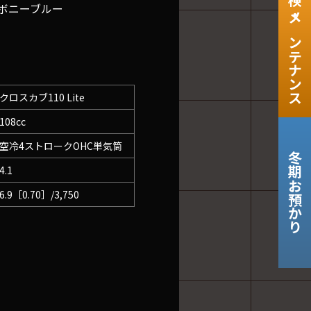
車検・メンテナンス
ボニーブルー
クロスカブ110 Lite
108cc
空冷4ストロークOHC単気筒
冬期お預かり
4.1
6.9［0.70］/3,750