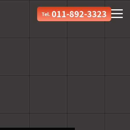
011-892-3323
Tel.