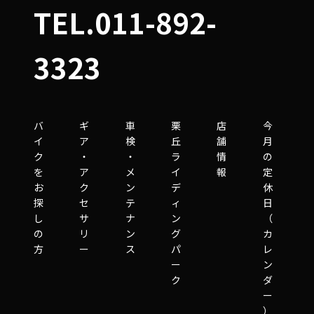
TEL.011-892-
3323
バ
ギ
車
栗
店
今
イ
ア
検
丘
舗
月
ク
・
・
ラ
情
の
を
ア
メ
イ
報
定
お
ク
ン
デ
休
探
セ
テ
ィ
日
し
サ
ナ
ン
（
の
リ
ン
グ
カ
方
ー
ス
パ
レ
ー
ン
ク
ダ
ー
）