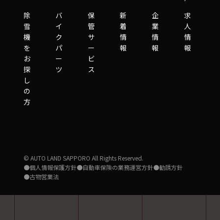
除
バ
保
新
企
求
雪
イ
管
着
業
人
機
ク
サ
情
情
情
を
パ
ー
報
報
報
お
ー
ビ
探
ツ
ス
し
の
方
© AUTO LAND SAPPORO All Rights Reserved.
●個人情報保護方針
●自動車保険の業務運営方針
●勧誘方針
●古物営業法