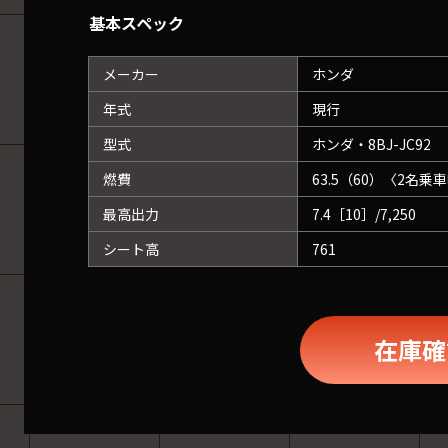
基本スペック
メーカー
ホンダ
年式
現行
型式
ホンダ・8BJ-JC92
燃費
63.5（60）〈2名乗
最高出力
7.4［10］/7,250
シート高
761
在庫確