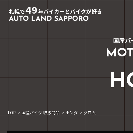
49
札幌で
年バイカーとバイクが好き
国産バ
MOT
H
TOP
国産バイク 取扱商品
ホンダ
グロム