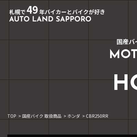
49
札幌で
年バイカーとバイクが好き
国産バ
MOT
H
TOP
国産バイク 取扱商品
ホンダ
CBR250RR