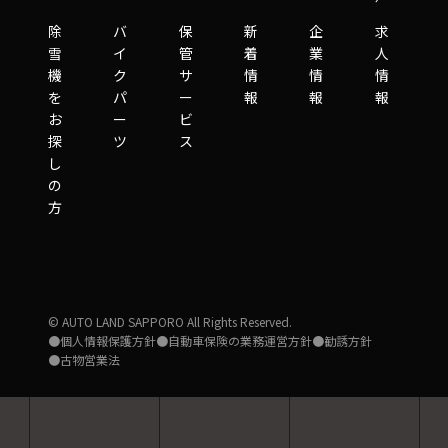
除
バ
保
新
企
求
雪
イ
管
着
業
人
機
ク
サ
情
情
情
を
パ
ー
報
報
報
お
ー
ビ
探
ツ
ス
し
の
方
© AUTO LAND SAPPORO All Rights Reserved.
●個人情報保護方針
●自動車保険の業務運営方針
●勧誘方針
●古物営業法