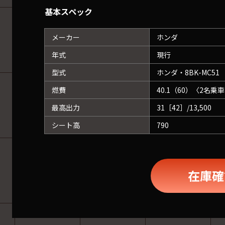
基本スペック
メーカー
ホンダ
年式
現行
型式
ホンダ・8BK-MC51
燃費
40.1（60）〈2名乗
最高出力
31［42］/13,500
シート高
790
在庫確