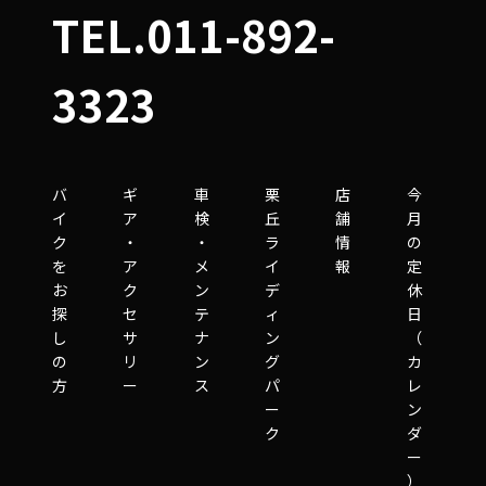
TEL.011-892-
3323
バ
ギ
車
栗
店
今
イ
ア
検
丘
舗
月
ク
・
・
ラ
情
の
を
ア
メ
イ
報
定
お
ク
ン
デ
休
探
セ
テ
ィ
日
し
サ
ナ
ン
（
の
リ
ン
グ
カ
方
ー
ス
パ
レ
ー
ン
ク
ダ
ー
）