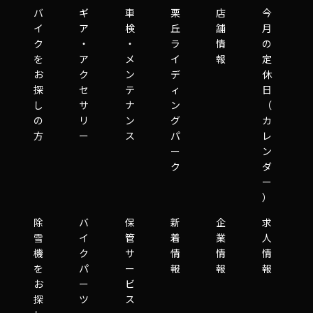
バ
ギ
車
栗
店
今
イ
ア
検
丘
舗
月
ク
・
・
ラ
情
の
を
ア
メ
イ
報
定
お
ク
ン
デ
休
探
セ
テ
ィ
日
し
サ
ナ
ン
（
の
リ
ン
グ
カ
方
ー
ス
パ
レ
ー
ン
ク
ダ
ー
）
除
バ
保
新
企
求
雪
イ
管
着
業
人
機
ク
サ
情
情
情
を
パ
ー
報
報
報
お
ー
ビ
探
ツ
ス