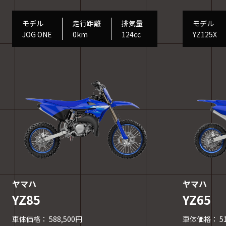
モデル
モデル
走行距離
排気量
YZ125X
JOG ONE
0km
124cc
ヤマハ
ヤマハ
YZ85
YZ65
車体価格： 588,500円
車体価格： 51