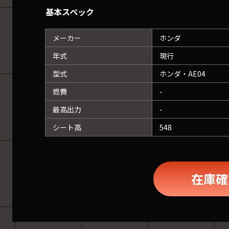
基本スペック
メーカー
ホンダ
年式
現行
型式
ホンダ・AE04
燃費
-
最高出力
-
シート高
548
在庫確