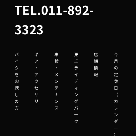
TEL.011-892-
3323
バ
ギ
車
栗
店
今
イ
ア
検
丘
舗
月
ク
・
・
ラ
情
の
を
ア
メ
イ
報
定
お
ク
ン
デ
休
探
セ
テ
ィ
日
し
サ
ナ
ン
（
の
リ
ン
グ
カ
方
ー
ス
パ
レ
ー
ン
ク
ダ
ー
）