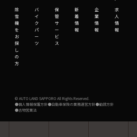
除
バ
保
新
企
求
雪
イ
管
着
業
人
機
ク
サ
情
情
情
を
パ
ー
報
報
報
お
ー
ビ
探
ツ
ス
し
の
方
© AUTO LAND SAPPORO All Rights Reserved.
●個人情報保護方針
●自動車保険の業務運営方針
●勧誘方針
●古物営業法