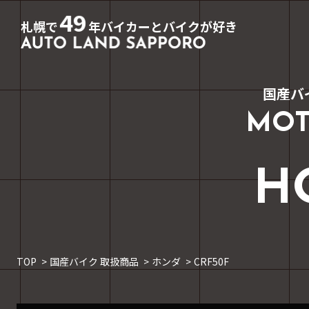
49
札幌で
年バイカーとバイクが好き
国産バ
MOT
H
TOP
国産バイク 取扱商品
ホンダ
CRF50F