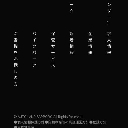
ー
ン
ク
ダ
ー
）
除
バ
保
新
企
求
雪
イ
管
着
業
人
機
ク
サ
情
情
情
を
パ
ー
報
報
報
お
ー
ビ
探
ツ
ス
し
の
方
© AUTO LAND SAPPORO All Rights Reserved.
●個人情報保護方針
●自動車保険の業務運営方針
●勧誘方針
●古物営業法