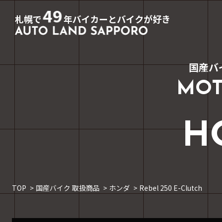
49
札幌で
年バイカーとバイクが好き
国産バ
MOT
H
TOP
国産バイク 取扱商品
ホンダ
Rebel 250 E-Clutch