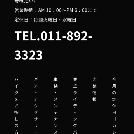
号線沿い）
営業時間：AM 10：00～PM 6：00まで
定休日：毎週火曜日・水曜日
TEL.011-892-
3323
バ
ギ
車
栗
店
今
イ
ア
検
丘
舗
月
ク
・
・
ラ
情
の
を
ア
メ
イ
報
定
お
ク
ン
デ
休
探
セ
テ
ィ
日
し
サ
ナ
ン
（
の
リ
ン
グ
カ
方
ー
ス
パ
レ