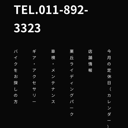
TEL.011-892-
3323
バ
ギ
車
栗
店
今
イ
ア
検
丘
舗
月
ク
・
・
ラ
情
の
を
ア
メ
イ
報
定
お
ク
ン
デ
休
探
セ
テ
ィ
日
し
サ
ナ
ン
（
の
リ
ン
グ
カ
方
ー
ス
パ
レ
ー
ン
ク
ダ
ー
）