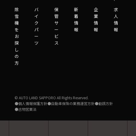
除
バ
保
新
企
求
雪
イ
管
着
業
人
機
ク
サ
情
情
情
を
パ
ー
報
報
報
お
ー
ビ
探
ツ
ス
し
の
方
© AUTO LAND SAPPORO All Rights Reserved.
●個人情報保護方針
●自動車保険の業務運営方針
●勧誘方針
●古物営業法