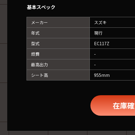
基本スペック
メーカー
スズキ
年式
現行
型式
EC117Z
燃費
-
最高出力
-
シート高
955mm
在庫確