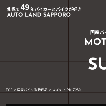
49
札幌で
年バイカーとバイクが好き
国産バ
MOT
S
TOP
国産バイク 取扱商品
スズキ
RM-Z250